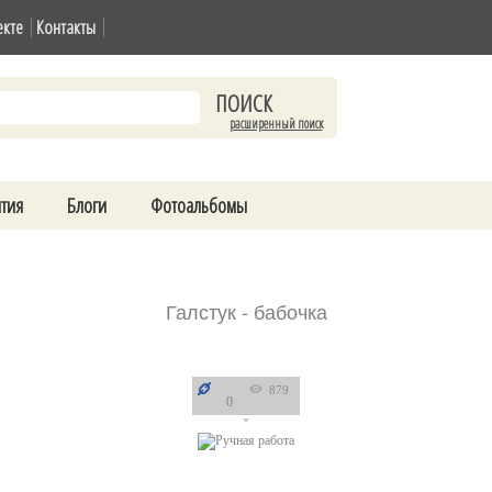
екте
Контакты
расширенный поиск
тия
Блоги
Фотоальбомы
Галстук - бабочка
879
0