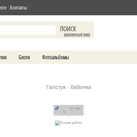
екте
Контакты
расширенный поиск
тия
Блоги
Фотоальбомы
Галстук - бабочка
989
0