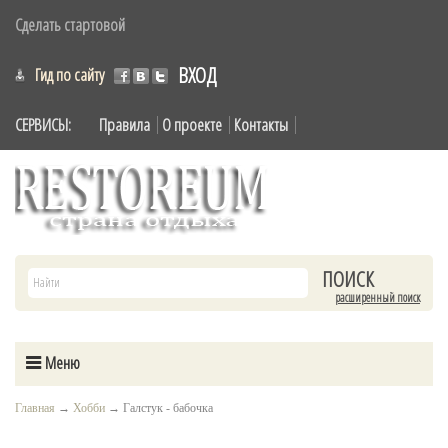
Сделать стартовой
ВХОД
Гид по сайту
СЕРВИСЫ:
Правила
О проекте
Контакты
расширенный поиск
Меню
Главная
→
Хобби
→
Галстук - бабочка