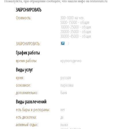
Пожалуйста, при обращении сообщите, что нашли инфо на restoreum.ru
ЗАБРОНИРОВАТЬ
Стоимость:
300-1000 на чел.
5000-15000 - общая
10000-25000 - общая
20000-35000 - общая
30000-45000 - общая
ЗАБРОНИРОВАТЬ:
2
График работы
время работы:
круглогодично
Виды услуг
кухня:
русская
основное:
парковка
дополнительно:
баня
Виды развлечений
есть бары и рестораны:
нет
есть дискотека:
да
активный отдых:
лыжи