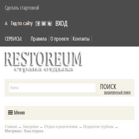
Сделать стартовой
ВХОД
Гид по сайту
СЕРВИСЫ:
Правила
О проекте
Контакты
расширенный поиск
Меню
Главная
→
Заведения
→
Отдых и развлечения
→
Недорогие турбазы
→
Мастрюки - База отдыха