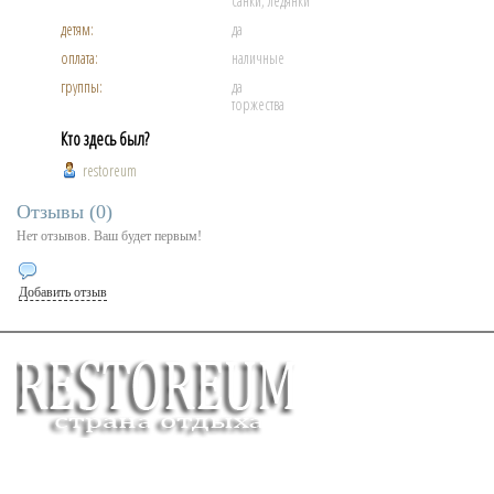
санки, ледянки
детям:
да
оплата:
наличные
группы:
да
торжества
Кто здесь был?
restoreum
Отзывы (
0
)
Нет отзывов. Ваш будет первым!
Добавить отзыв