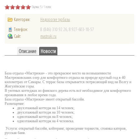
Оценка: 5 /
1 голос
Категории:
Недорогие турбазы
Телефон:
8 (846) 310 92 26, 8 927-603-18-57
Сайт:
mastruki.ru
Описание
Новости
База отдыха «Мастрюки» - это прекрасное место на возвышенности
Мастрюковскиих озер для комфортного отдыха на природе круглый год в 40
километрах от Самары. С террас базы открывается потрясающий вид на Волгу и
Жигулёвские горы.
В уютных коттеджах из финского дерева есть всё необходимое для комфортного
проживания в любое время года.
База отдыха «Мастрюки» имеет открытый бассейн.
Размещение:
двухэтажный коттедж на 14 человек;
двухэтажный коттедж на 10 человек;
одноэтажный коттедж на 8 человек;
одноэтажный коттедж на 4 человека.
Услуги: открытый бассейн, кейтеринг, проведение торжеств, стоянка катеров,
русская баня.