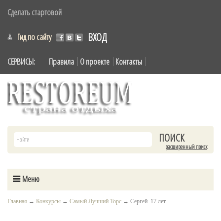
Сделать стартовой
ВХОД
Гид по сайту
СЕРВИСЫ:
Правила
О проекте
Контакты
расширенный поиск
Меню
Главная
→
Конкурсы
→
Самый Лучший Торс
→
Сергей. 17 лет.