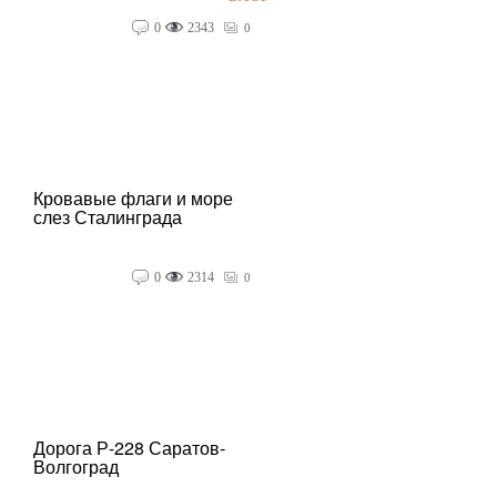
0
2343
0
Кровавые флаги и море
слез Сталинграда
0
2314
0
Дорога Р-228 Саратов-
Волгоград