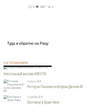
0
2667
0
Туда и обратно на Рицу
Гастрономия
ГАСТРОНОМИЯ
29 марта 2021
Алкогольный магазин АЛКОСТА
9 августа 2020
Ресторан Паназиатской кухни Джонни ВУ
12 ноября 2019
Блогожор в Доме Нино