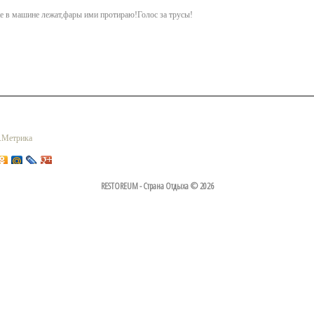
е в машине лежат,фары ими протираю!Голос за трусы!
RESTOREUM - Страна Отдыха © 2026