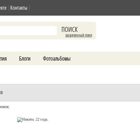
екте
Контакты
расширенный поиск
тия
Блоги
Фотоальбомы
ОВ
овок.