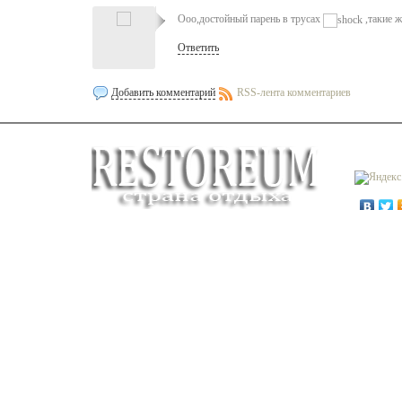
Ооо,достойный парень в трусах
,такие ж
Ответить
Добавить комментарий
RSS-лента комментариев