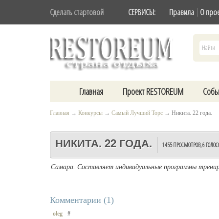
Сделать стартовой
СЕРВИСЫ:
Правила
О про
Главная
Проект RESTOREUM
Собы
Главная
→
Конкурсы
→
Самый Лучший Торс
→
Никита. 22 года.
НИКИТА. 22 ГОДА.
1455 ПРОСМОТРОВ,
6 ГОЛОС
Самара. Составляет индивидуальные программы тренир
Комментарии (
1
)
oleg
#