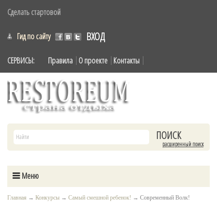
Сделать стартовой
ВХОД
Гид по сайту
СЕРВИСЫ:
Правила
О проекте
Контакты
расширенный поиск
Меню
Главная
→
Конкурсы
→
Самый смешной ребенок!
→
Современный Волк!