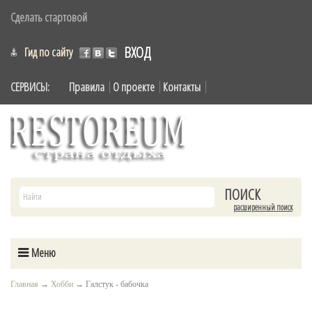
Сделать стартовой
ВХОД
Гид по сайту
СЕРВИСЫ:
Правила
О проекте
Контакты
расширенный поиск
Меню
Главная
→
Хобби
→
Галстук - бабочка