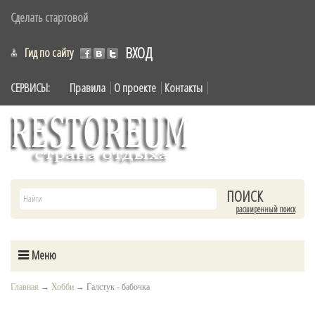
Сделать стартовой
ВХОД
Гид по сайту
СЕРВИСЫ:
Правила
О проекте
Контакты
расширенный поиск
Меню
Главная
→
Хобби
→
Галстук - бабочка