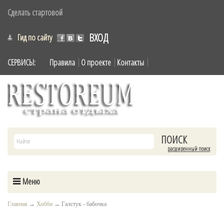
Сделать стартовой
ВХОД
Гид по сайту
СЕРВИСЫ:
Правила
О проекте
Контакты
расширенный поиск
Меню
Главная
→
Хобби
→
Галстук - бабочка