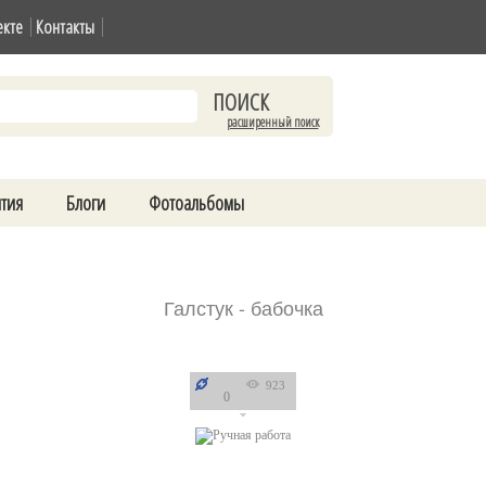
екте
Контакты
расширенный поиск
тия
Блоги
Фотоальбомы
Галстук - бабочка
923
0