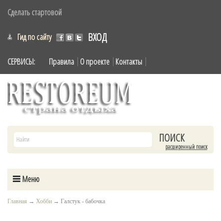
Сделать стартовой
ВХОД
Гид по сайту
СЕРВИСЫ:
Правила
О проекте
Контакты
расширенный поиск
Меню
Главная
→
Хобби
→
Галстук - бабочка