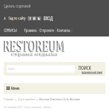
Сделать стартовой
ВХОД
Гид по сайту
СЕРВИСЫ:
Правила
О проекте
Контакты
расширенный поиск
Меню
Главная
→
Еда и напитки
→
Вкусная Павлова в Есть Желание
23 октября 2017,
Еда и напитки
Admin