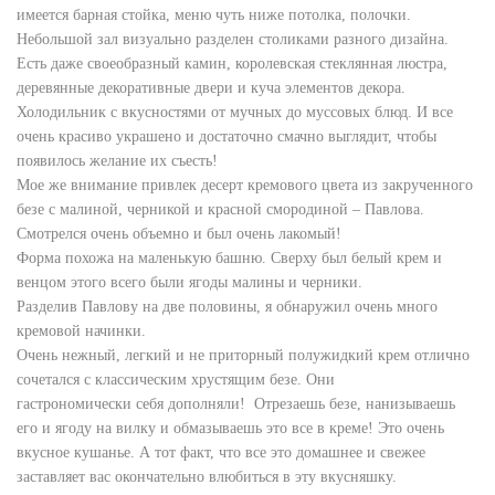
имеется барная стойка, меню чуть ниже потолка, полочки.
Небольшой зал визуально разделен столиками разного дизайна.
Есть даже своеобразный камин, королевская стеклянная люстра,
деревянные декоративные двери и куча элементов декора.
Холодильник с вкусностями от мучных до муссовых блюд. И все
очень красиво украшено и достаточно смачно выглядит, чтобы
появилось желание их съесть!
Мое же внимание привлек десерт кремового цвета из закрученного
безе с малиной, черникой и красной смородиной – Павлова.
Смотрелся очень объемно и был очень лакомый!
Форма похожа на маленькую башню. Сверху был белый крем и
венцом этого всего были ягоды малины и черники.
Разделив Павлову на две половины, я обнаружил очень много
кремовой начинки.
Очень нежный, легкий и не приторный полужидкий крем отлично
сочетался с классическим хрустящим безе. Они
гастрономически себя дополняли! Отрезаешь безе, нанизываешь
его и ягоду на вилку и обмазываешь это все в креме! Это очень
вкусное кушанье. А тот факт, что все это домашнее и свежее
заставляет вас окончательно влюбиться в эту вкусняшку.