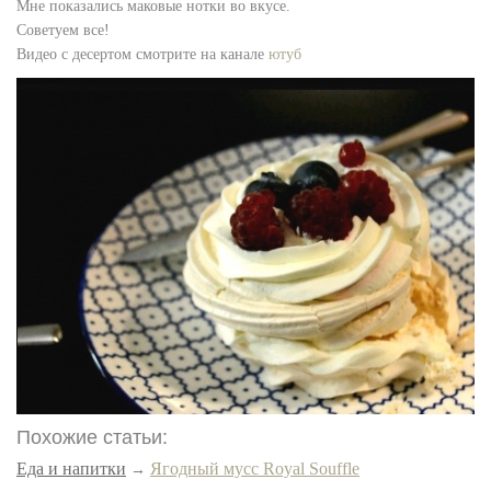
Мне показались маковые нотки во вкусе.
Советуем все!
Видео с десертом смотрите на канале
ютуб
Похожие статьи:
Еда и напитки
Ягодный мусс Royal Souffle
→