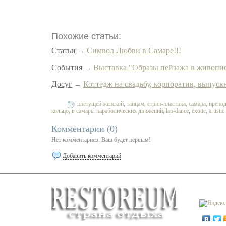
Похожие статьи:
Статьи
Символ Любви в Самаре!!!
→
События
Выставка "Образы пейзажа в живопис
→
Досуг
Коттедж на свадьбу, корпоратив, выпуск
→
цветущей женской
,
танцам
,
стрип-пластика
,
самара
,
препод
Теги:
кольцо
,
в самаре. параболических движений
,
lap-dance
,
exotic
,
artisti
Комментарии (
0
)
Нет комментариев. Ваш будет первым!
Добавить комментарий