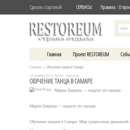
Сделать стартовой
СЕРВИСЫ:
Правила
О про
Главная
Проект RESTOREUM
Собы
Главная
→
Обучение танца в Самаре
14 октября 2013,
Хобби
restoreum
ОБУЧЕНИЕ ТАНЦА В САМАРЕ
Мария Лаврова — педагог по танцам.
Мария Лаврова — педагог по танцам.
Обучение танцам в Самаре. Мир грациозных движений и