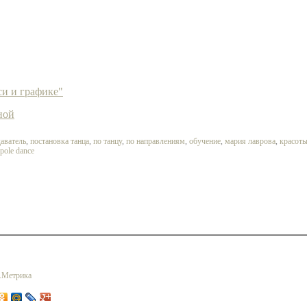
и и графике"
ной
аватель
,
постановка танца
,
по танцу
,
по направлениям
,
обучение
,
мария лаврова
,
красот
c pole dance