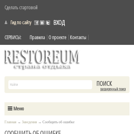
Сделать стартовой
ВХОД
Гид по сайту
СЕРВИСЫ:
Правила
О проекте
Контакты
расширенный поиск
Меню
Главная
→
Заведения
→
Сообщить об ошибке
СООБЩИТЬ ОБ ОШИБКЕ