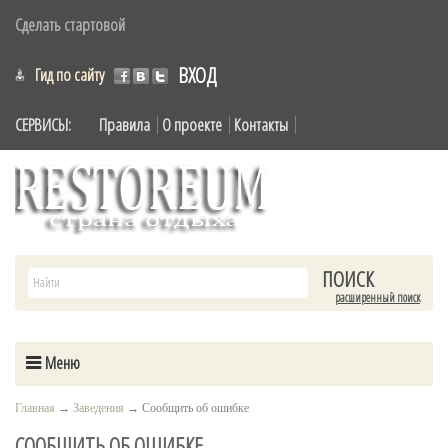
Сделать стартовой
ВХОД
Гид по сайту
СЕРВИСЫ:
Правила
О проекте
Контакты
расширенный поиск
Меню
Главная
→
Заведения
→
Сообщить об ошибке
СООБЩИТЬ ОБ ОШИБКЕ