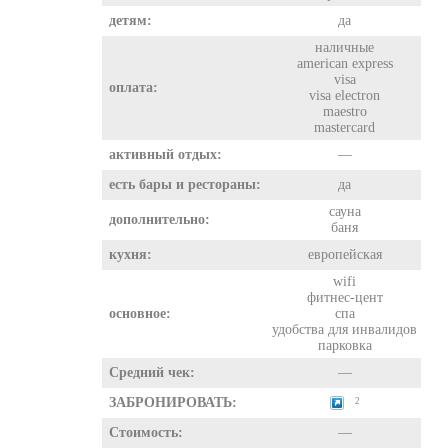
детям:
да
наличные
american express
visa
оплата:
visa electron
maestro
mastercard
активный отдых:
—
есть бары и рестораны:
да
сауна
дополнительно:
баня
кухня:
европейская
wifi
фитнес-цент
основное:
спа
удобства для инвалидов
парковка
Средний чек:
—
ЗАБРОНИРОВАТЬ:
2
Стоимость:
—