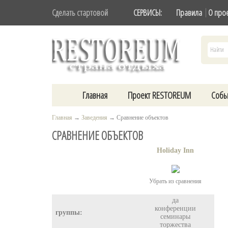
Сделать стартовой
СЕРВИСЫ:
Правила
О про
Главная
Проект RESTOREUM
Собы
Главная
→
Заведения
→
Сравнение объектов
СРАВНЕНИЕ ОБЪЕКТОВ
Holiday Inn
Убрать из сравнения
да
конференции
группы:
семинары
торжества