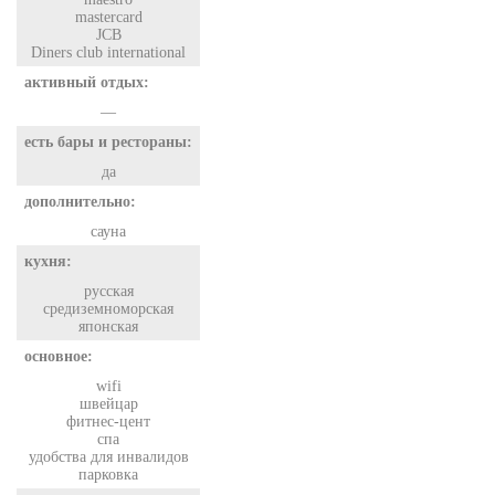
mastercard
JCB
Diners club international
активный отдых:
—
есть бары и рестораны:
да
дополнительно:
сауна
кухня:
русская
средиземноморская
японская
основное:
wifi
швейцар
фитнес-цент
спа
удобства для инвалидов
парковка