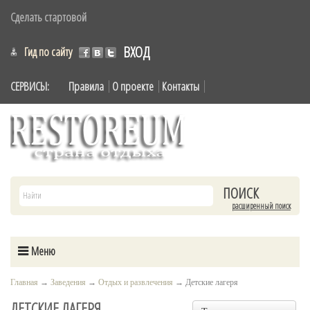
Сделать стартовой
ВХОД
Гид по сайту
СЕРВИСЫ:
Правила
О проекте
Контакты
расширенный поиск
Меню
Главная
→
Заведения
→
Отдых и развлечения
→
Детские лагеря
ДЕТСКИЕ ЛАГЕРЯ