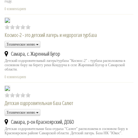
году.
0 комментариев
Космос-2 - это детский лагерь и недорогая турбаза
Техническое меню
Самара, с. Жаренный Бугор
Детский оздоровительный лагерь/турбаза "Космос-2" - турбаза расположена в
сосновом бору на берегу реки Кондурча в селе Жаренный Бугор в Самарской
области.
0 комментариев
Детская оздоровительная база Салют
Техническое меню
Самара, р-он Красноярский, ДОБО
Детская оздоровительная база отдыха "Салют" расположена в сосновом бору в
Красноярском районе Самарской области. Детский лагерь. База НК "Юкос".