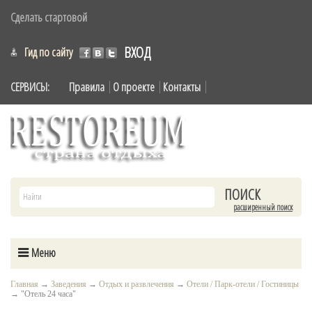
Сделать стартовой
ВХОД
Гид по сайту
СЕРВИСЫ:
Правила
О проекте
Контакты
расширенный поиск
Меню
Главная
→
Заведения
→
Отдых и развлечения
→
Отели / Парк-отели / Гостиницы
→
"Отель 24 часа"