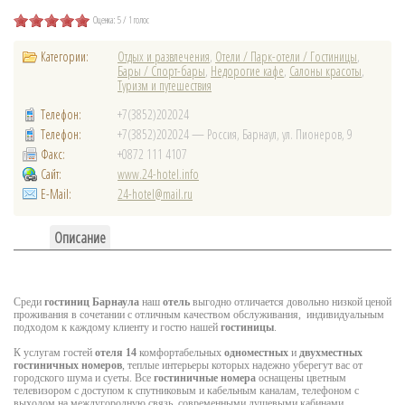
Оценка: 5 /
1 голос
Категории:
Отдых и развлечения
,
Отели / Парк-отели / Гостиницы
,
Бары / Спорт-бары
,
Недорогие кафе
,
Салоны красоты
,
Туризм и путешествия
Телефон:
+7(3852)202024
Телефон:
+7(3852)202024 — Россия, Барнаул, ул. Пионеров, 9
Факс:
+0872 111 4107
Сайт:
www.24-hotel.info
E-Mail:
24-hotel@mail.ru
Описание
Среди
гостиниц Барнаула
наш
отель
выгодно отличается довольно низкой ценой
проживания в сочетании с отличным качеством обслуживания, индивидуальным
подходом к каждому клиенту и гостю нашей
гостиницы
.
К услугам гостей
отеля 14
комфортабельных
одноместных
и
двухместных
гостиничных номеров
, теплые интерьеры которых надежно уберегут вас от
городского шума и суеты. Все
гостиничные номера
оснащены цветным
телевизором с доступом к спутниковым и кабельным каналам, телефоном с
выходом на междугородную связь, современными душевыми кабинами,