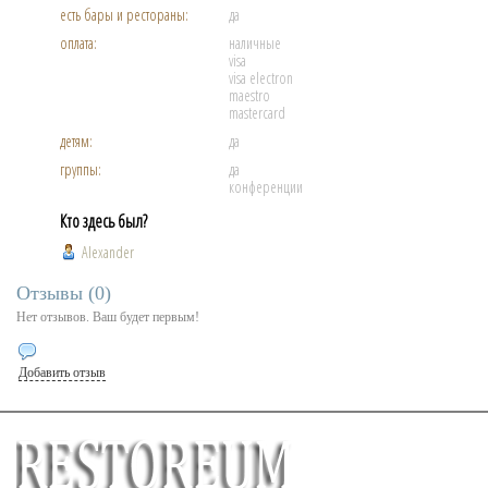
есть бары и рестораны:
да
оплата:
наличные
visa
visa electron
maestro
mastercard
детям:
да
группы:
да
конференции
Кто здесь был?
Alexander
Отзывы (
0
)
Нет отзывов. Ваш будет первым!
Добавить отзыв