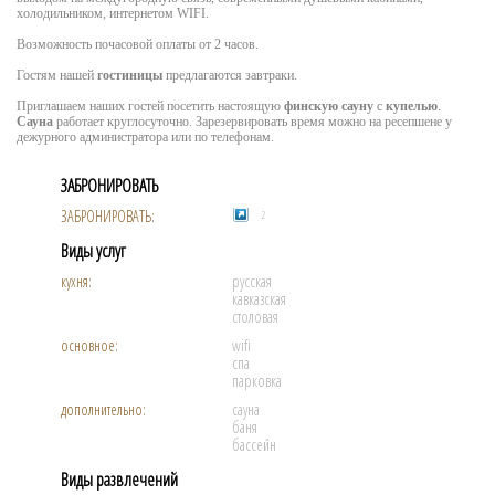
холодильником, интернетом WIFI.
Возможность почасовой оплаты от 2 часов.
Гостям нашей
гостиницы
предлагаются завтраки.
Приглашаем наших гостей посетить настоящую
финскую сауну
с
купелью
.
Сауна
работает круглосуточно. Зарезервировать время можно на ресепшене у
дежурного администратора или по телефонам.
ЗАБРОНИРОВАТЬ
ЗАБРОНИРОВАТЬ:
2
Виды услуг
кухня:
русская
кавказская
столовая
основное:
wifi
спа
парковка
дополнительно:
сауна
баня
бассейн
Виды развлечений