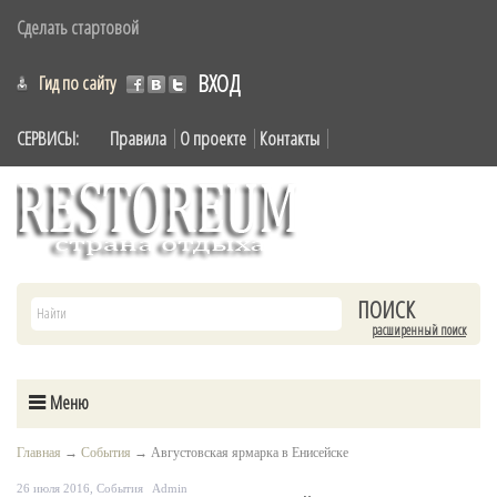
Сделать стартовой
ВХОД
Гид по сайту
СЕРВИСЫ:
Правила
О проекте
Контакты
расширенный поиск
Меню
Главная
→
События
→
Августовская ярмарка в Енисейске
26 июля 2016,
События
Admin