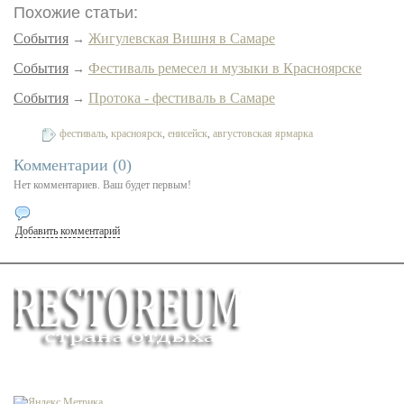
Похожие статьи:
События
Жигулевская Вишня в Самаре
→
События
Фестиваль ремесел и музыки в Красноярске
→
События
Протока - фестиваль в Самаре
→
фестиваль
,
красноярск
,
енисейск
,
августовская ярмарка
Теги:
Комментарии (
0
)
Нет комментариев. Ваш будет первым!
Добавить комментарий