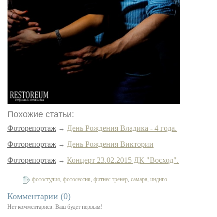
Похожие статьи:
Фоторепортаж
День Рождения Владика - 4 года.
→
Фоторепортаж
День Рождения Виктории
→
Фоторепортаж
Концерт 23.02.2015 ДК "Восход".
→
фотостудия
,
фотосессия
,
фитнес тренер
,
самара
,
индиго
Теги:
Комментарии (
0
)
Нет комментариев. Ваш будет первым!