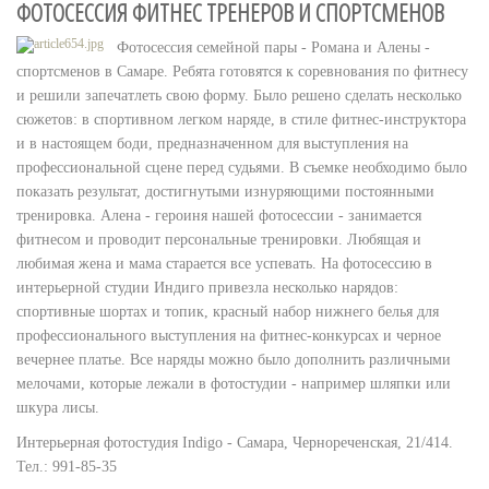
ФОТОСЕССИЯ ФИТНЕС ТРЕНЕРОВ И СПОРТСМЕНОВ
Фотосессия семейной пары - Романа и Алены -
спортсменов в Самаре. Ребята готовятся к соревнования по фитнесу
и решили запечатлеть свою форму. Было решено сделать несколько
сюжетов: в спортивном легком наряде, в стиле фитнес-инструктора
и в настоящем боди, предназначенном для выступления на
профессиональной сцене перед судьями. В съемке необходимо было
показать результат, достигнутыми изнуряющими постоянными
тренировка. Алена - героиня нашей фотосессии - занимается
фитнесом и проводит персональные тренировки. Любящая и
любимая жена и мама старается все успевать. На фотосессию в
интерьерной студии Индиго привезла несколько нарядов:
спортивные шортах и топик, красный набор нижнего белья для
профессионального выступления на фитнес-конкурсах и черное
вечернее платье. Все наряды можно было дополнить различными
мелочами, которые лежали в фотостудии - например шляпки или
шкура лисы.
Интерьерная фотостудия Indigo - Самара, Чернореченская, 21/414.
Тел.: 991-85-35