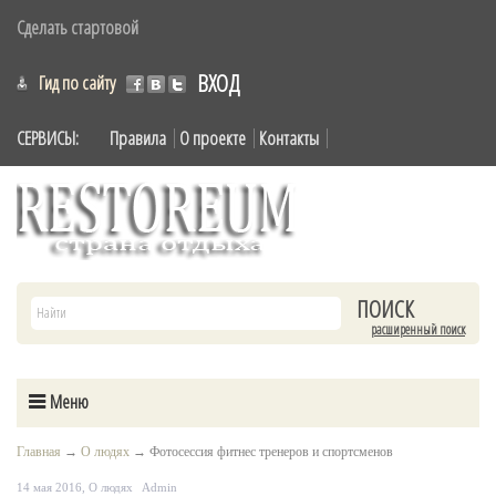
Сделать стартовой
ВХОД
Гид по сайту
СЕРВИСЫ:
Правила
О проекте
Контакты
расширенный поиск
Меню
Главная
→
О людях
→
Фотосессия фитнес тренеров и спортсменов
14 мая 2016,
О людях
Admin