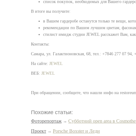
список покупок, необходимых для Вашего гардер
В итоге вы получите:
в Вашем гардеробе останутся только те вещи, ко
рекомендации по Вашим лучшим цветам, фасонам
стилист имидж студии JEWEL расскажет Вам, как 
Контакты:
Самара, ул. Галактионовская, 68, тел.: +7846 277 07 94, 
На сайте:
JEWEL
ВЕБ:
JEWEL
При обращении, сообщите, что нашли инфо на restoreu
Похожие статьи:
Фоторепортаж
Субботний open area в Cosmothe
→
Проект
Porsche Boxster и Леди
→