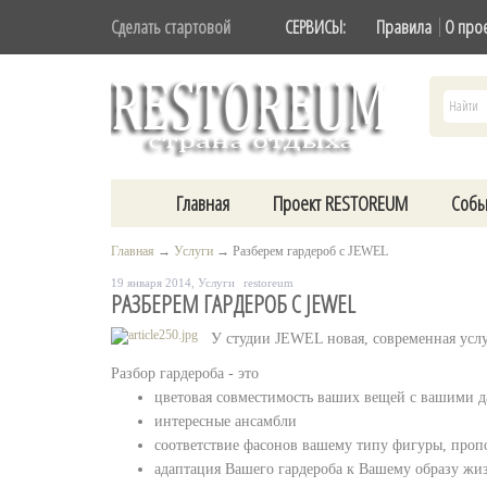
Сделать стартовой
СЕРВИСЫ:
Правила
О про
Главная
Проект RESTOREUM
Собы
Главная
→
Услуги
→
Разберем гардероб с JEWEL
19 января 2014,
Услуги
restoreum
РАЗБЕРЕМ ГАРДЕРОБ С JEWEL
У студии JEWEL новая, современная усл
Разбор гардероба - это
цветовая совместимость ваших вещей с вашими 
интересные ансамбли
соответствие фасонов вашему типу фигуры, проп
адаптация Вашего гардероба к Вашему образу жи