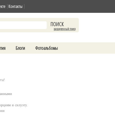
екте
Контакты
расширенный поиск
тия
Блоги
Фотоальбомы
уга!
данными
орциям и силуэту.
зни