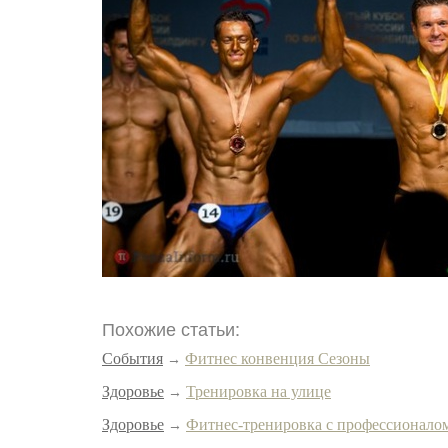
Похожие статьи:
События
Фитнес конвенция Сезоны
→
Здоровье
Тренировка на улице
→
Здоровье
Фитнес-тренировка c профессионало
→