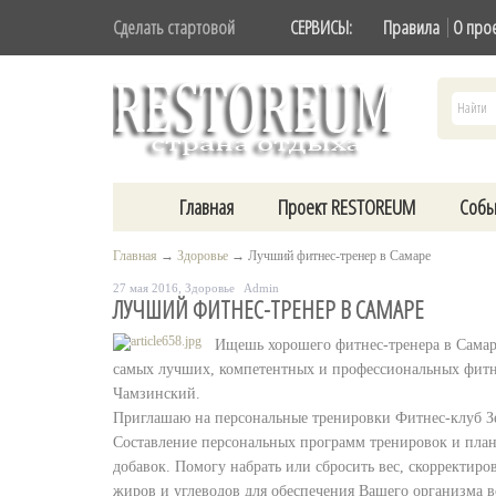
Сделать стартовой
СЕРВИСЫ:
Правила
О про
Главная
Проект RESTOREUM
Собы
Главная
→
Здоровье
→
Лучший фитнес-тренер в Самаре
27 мая 2016,
Здоровье
Admin
ЛУЧШИЙ ФИТНЕС-ТРЕНЕР В САМАРЕ
Ищешь хорошего фитнес-тренера в Самар
самых лучших, компетентных и профессиональных фитн
Чамзинский.
Приглашаю на персональные тренировки Фитнес-клуб Зеб
Составление персональных программ тренировок и пла
добавок. Помогу набрать или сбросить вес, скорректир
жиров и углеводов для обеспечения Вашего организма 