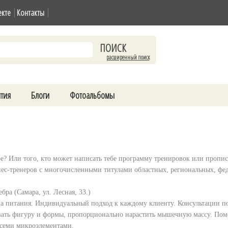
екте
Контакты
расширенный поиск
тия
Блоги
Фотоальбомы
е? Или того, кто может написать тебе программу тренировок или пропи
ес-тренеров с многочисленными титулами областных, региональных, фе
ра (Самара, ул. Лесная, 33.)
на питания. Индивидуальный подход к каждому клиенту. Консультации 
овать фигуру и формы, пропорционально нарастить мышечную массу. Помо
всеми микроэлементами.