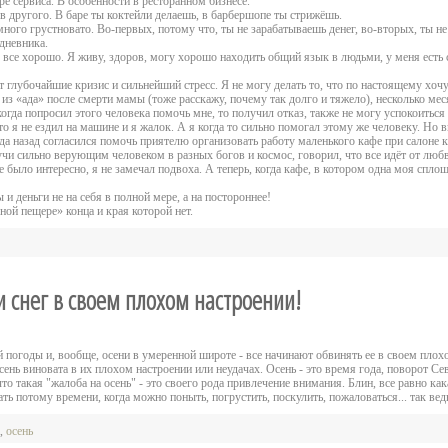
е сервиса. В особенности в ресторанном бизнесе.
в другого. В баре ты коктейли делаешь, в барбершопе ты стрижёшь.
много грустновато. Во-первых, потому что, ты не зарабатываешь денег, во-вторых, ты н
 дневника.
все хорошо. Я живу, здоров, могу хорошо находить общий язык в людьми, у меня есть 
глубочайшие кризис и сильнейший стресс. Я не могу делать то, что по настоящему хочу,
 из «ада» после смерти мамы (тоже расскажу, почему так долго и тяжело), несколько м
когда попросил этого человека помочь мне, то получил отказ, также не могу успокоиться 
что я не ездил на машине и я жалок. А я когда то сильно помогал этому же человеку. Но 
ода назад согласился помочь приятелю организовать работу маленького кафе при салоне к
и сильно верующим человеком в разных богов и космос, говорил, что все идёт от любви
не было интересно, я не замечал подвоха. А теперь, когда кафе, в котором одна моя спл
 и деньги не на себя в полной мере, а на постороннее!
ной пещере» конца и края которой нет.
 снег в своем плохом настроении!
й погоды и, вообще, осени в умеренной широте - все начинают обвинять ее в своем плох
осень виновата в их плохом настроении или неудачах. Осень - это время года, поворот 
 что такая "жалоба на осень" - это своего рода привлечение внимания. Блин, все равно ка
ть потому времени, когда можно поныть, погрустить, поскулить, пожаловаться... так ведь
,
осень