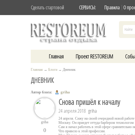
Сделать стартовой
СЕРВИСЫ:
Правила
О про
Главная
Проект RESTOREUM
Собы
Главная
→
Блоги
→
Дневник
ДНЕВНИК
griha
Автор блога:
Снова пришёл к началу
24 апреля 2018
griha
24 апреля. Сижу на своей очередной новой работе
griha
Москву. Он приедет оттуда барбером технологом
Сам я начал работать в этой сфере сравнительно н
0
Что привело к этой профессии.