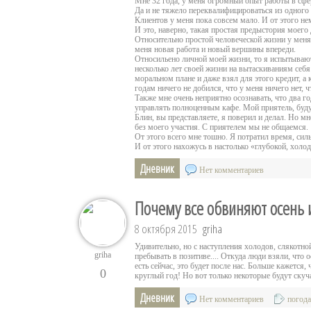
Мне 32 года, у меня огромный опыт работы в сфер
Да и не тяжело переквалифицироваться из одного 
Клиентов у меня пока совсем мало. И от этого не
И это, наверно, такая простая предыстория моего
Относительно простой человеческой жизни у меня 
меня новая работа и новый вершины впереди.
Относильено личной моей жизни, то я испытывают 
несколько лет своей жизни на вытаскиваниям себя
моральном плане и даже взял для этого кредит, а 
годам ничего не добился, что у меня ничего нет, 
Также мне очень неприятно осознавать, что два г
управлять полноценным кафе. Мой приятель, будуч
Блин, вы представляете, я поверил и делал. Но м
без моего участия. С приятелем мы не общаемся.
От этого всего мне тошно. Я потратил время, силы
И от этого нахожусь в настолько «глубокой, холод
Дневник
Нет комментариев
Почему все обвиняют осень и
8 октября 2015
griha
Удивительно, но с наступления холодов, слякотно
griha
пребывать в позитиве.... Откуда люди взяли, что 
есть сейчас, это будет после нас. Больше кажется,
0
круглый год! Но вот только некоторые будут скуча
Дневник
Нет комментариев
погода