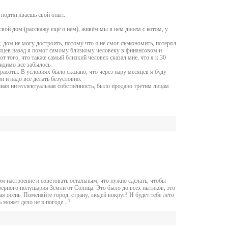
е подтягиваешь свой опыт.
свой дом (расскажу ещё о нем), живём мы в нем двоем с котом, у
 дом не могу достроить, потому что я не смог съэкономить, потерял
есяцев назад я помог самому близкому человеку в финансовом и
от того, что также самый близкий человек сказал мне, что я к 30
видимо все забылось.
расоты. В условиях было сказано, что через пару месяцев я буду
 и надо все делать безусловно.
ошная интеллектуальная собственность, было продано третим лицам
ом настроение и советовать остальным, что нужно сделать, чтобы
Северного полушария Земли от Солнца. Это было до всех нытиков, это
кая осень. Поменяйте город, страну, людей вокруг! И будет тебе лето
 может дело не в погоде...?