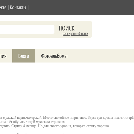
екте
Контакты
расширенный поиск
тия
Блоги
Фотоальбомы
 в мужской парикмахерской. Место спокойное и приятное. Здесь три кресла и штат из т
 и начнёт обучать людей мужским стрижкам.
едавно. Стригу 4 месяца. Но для своего уровня, говорят, стригу хорошо.