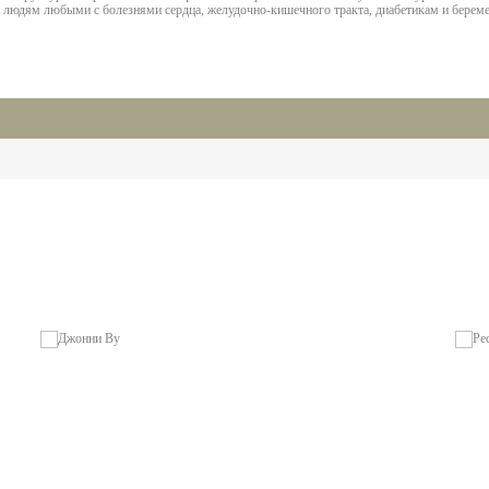
ан людям любыми с болезнями сердца, желудочно-кишечного тракта, диабетикам и бере