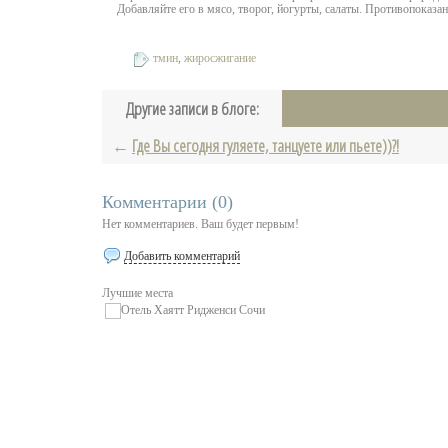
Добавляйте его в мясо, творог, йогурты, салаты. Противопоказ
тмин
,
жиросжигание
Теги:
Другие записи в блоге:
←
Где Вы сегодня гуляете, танцуете или пьете))?!
Комментарии (
0
)
Нет комментариев. Ваш будет первым!
Добавить комментарий
Лучшие места