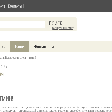
екте
Контакты
расширенный поиск
тия
Блоги
Фотоальбомы
дный жиросжигатель - тмин!
2016)
ия
 ТМИН!
 тмин в количестве одной ложки в ежедневный рацион, способствует снижению уровня ж
ой структуры - строительный материал клеток растений способен уменьшат уровень холес