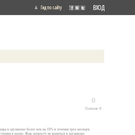
ВХОД
Гид по сайту
0
Голосов: 0
ира в организме более чем на 10% в течении трех месяцев.
терина в крове. Жир попросту не копиться в организме.