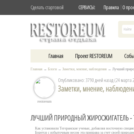
Сделать стартовой
СЕРВИСЫ:
Правила
О про
Главная
Проект RESTOREUM
Собы
Главная
→
Блоги
→
Заметки, мнение, наблюдения
→
Лучший приро
Опубликовано: 3790 дней назад (24 марта 
Заметки, мнение, наблюден
restoreum
ЛУЧШИЙ ПРИРОДНЫЙ ЖИРОСЖИГАТЕЛЬ -
Как установили Тегеранские ученые, добавляя восточную специю
Борется с избыточным весом эта приправа за счет своей природн