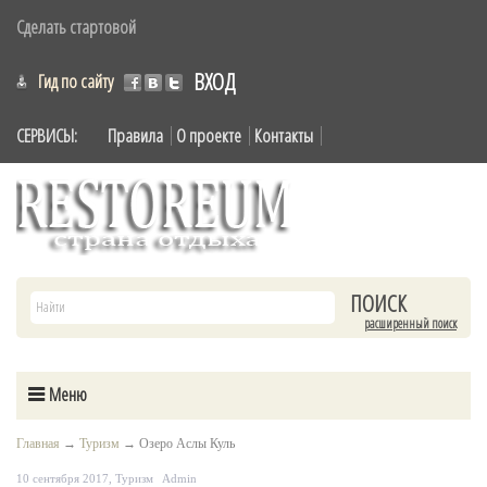
Сделать стартовой
ВХОД
Гид по сайту
СЕРВИСЫ:
Правила
О проекте
Контакты
расширенный поиск
Меню
Главная
→
Туризм
→
Озеро Аслы Куль
10 сентября 2017,
Туризм
Admin