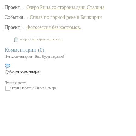
Проект
Озеро Рица со стороны дачи Сталина
→
События
Сплав по горной реке в Башкирии
→
Проект
Фотосессия без костюмов.
→
озеро
,
башкирия
,
аслы куль
Теги:
Комментарии (
0
)
Нет комментариев. Ваш будет первым!
Добавить комментарий
Лучшие места